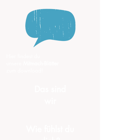
Hier findest du
unsere
Mitmach-Blätter
zum download!
Das sind
wir
Wie fühlst du