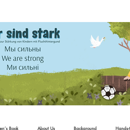
ren´s Book
About Us
Background
Hands-