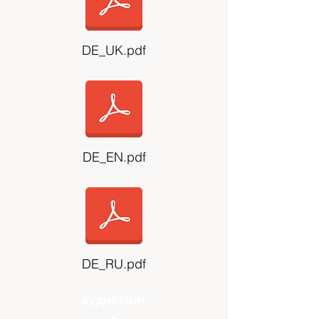
DE_UK.pdf
DE_EN.pdf
DE_RU.pdf
аудиокниг
а