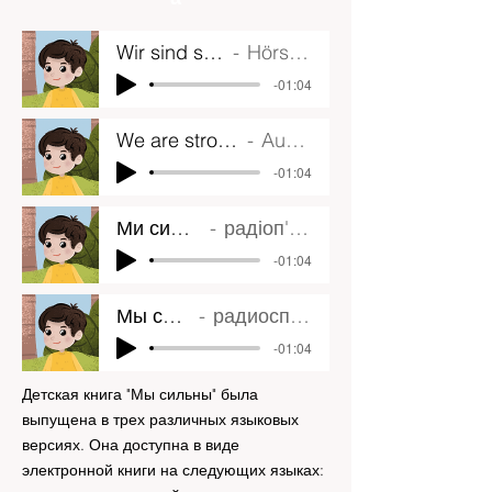
Wir sind stark
Hörspiel
-01:04
We are strong
Audio
-01:04
Ми сильні
радіоп'єса
-01:04
Мы сильны
радиоспектакль
-01:04
Детская книга "Мы сильны" была
выпущена в трех различных языковых
версиях. Она доступна в виде
электронной книги на следующих языках: